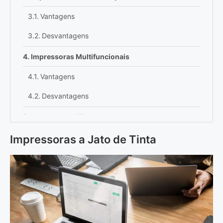
Vantagens
Desvantagens
Impressoras Multifuncionais
Vantagens
Desvantagens
Impressoras 3D
Vantagens
Impressoras a Jato de Tinta
Desvantagens
Escolhendo Tipos de Impressoras
Conclusão