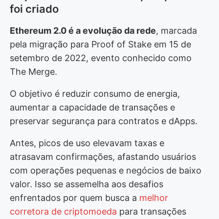
foi criado
Comparativo com outras blockchains
Ethereum 2.0 é a evolução da rede
, marcada
Impactos ambientais e benefícios para o mercado
pela migração para Proof of Stake em 15 de
cripto
setembro de 2022, evento conhecido como
Benefícios diretos para o mercado
The Merge.
Novas oportunidades de uso
O objetivo é reduzir consumo de energia,
Desafios e limitações do Ethereum 2.0
aumentar a capacidade de transações e
preservar segurança para contratos e dApps.
Riscos técnicos e operacionais
Antes, picos de uso elevavam taxas e
Problemas de adoção e adaptação
atrasavam confirmações, afastando usuários
Incerteza regulatória
com operações pequenas e negócios de baixo
Perspectivas futuras para a rede e seus
valor. Isso se assemelha aos desafios
investidores
enfrentados por quem busca a
melhor
corretora de criptomoeda
para transações
Avanços técnicos esperados